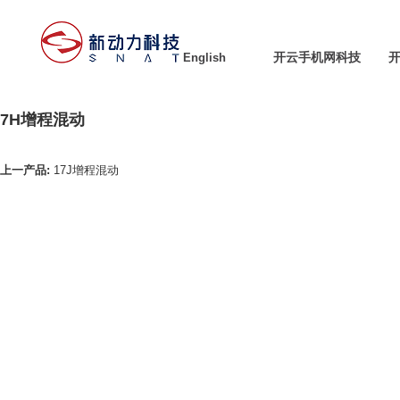
English
开云手机网科技
7H增程混动
上一产品:
17J增程混动