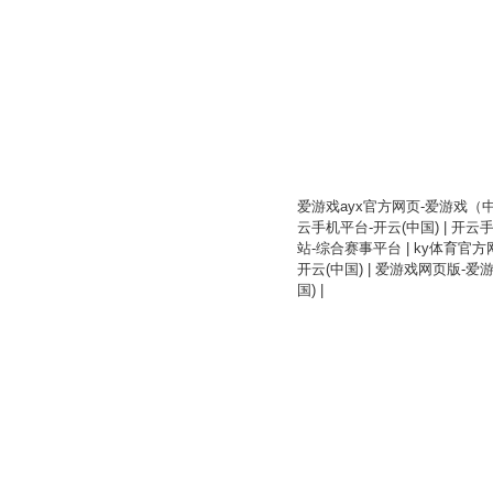
爱游戏ayx官方网页-爱游戏（
云手机平台-开云(中国)
|
开云手
站-综合赛事平台
|
ky体育官方
开云(中国)
|
爱游戏网页版-爱游戏a
国)
|