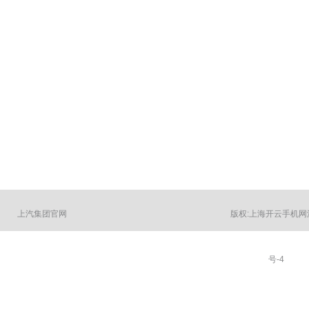
上汽集团官网
版权:上海开云手机网
号-4